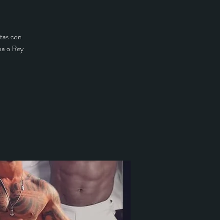
itas con
ina o Rey