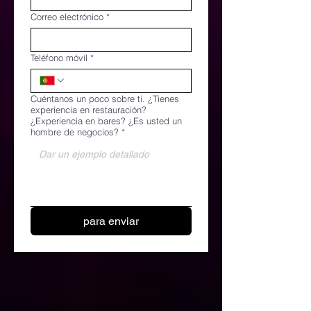
Correo electrónico
*
Teléfono móvil
*
Cuéntanos un poco sobre ti. ¿Tienes
experiencia en restauración?
¿Experiencia en bares? ¿Es usted un
hombre de negocios?
*
para enviar