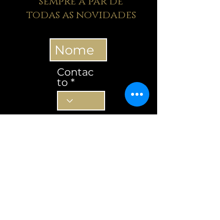
sempre a par de
todas as novidades
Contac
to
Contacto