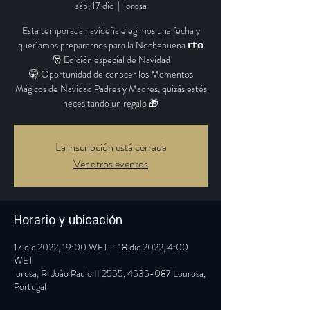
sáb, 17 dic
  |  
lorosa
Esta temporada navideña elegimos una fecha y
queríamos prepararnos para la Nochebuena 𝗿𝘁𝗼
🎅 Edición especial de Navidad
🤫 Oportunidad de conocer los Momentos
Mágicos de Navidad Padres y Madres, quizás estés
necesitando un regalo 🎁
La inscripción está cerrada
Ver otros eventos
Horario y ubicación
17 dic 2022, 19:00 WET – 18 dic 2022, 4:00
WET
lorosa, R. João Paulo II 2555, 4535-087 Lourosa,
Portugal