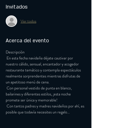
Invitados
Ver todos
Acerca del evento
Descripción
 En esta fecha navideña déjate cautivar por 
nuestro cálido, sensual, encantador y acogedor 
restaurante temático y contempla espectáculos 
realmente sorprendentes mientras disfrutas de 
un apetitoso menú de cena.
 Con personal vestido de punta en blanco, 
bailarines y diferentes estilos, ¡esta noche 
promete ser única y memorable!
 Con tantos padres y madres navideños por ahí, es 
posible que todavía necesites un regalo...